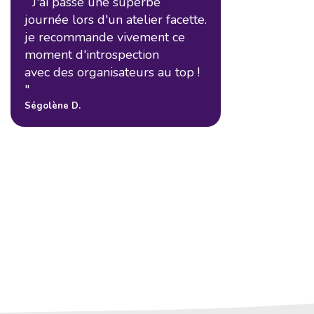
“ J'ai passé une superbe
“ Un peu de
journée lors d'un atelier facette.
accepter c
je recommande vivement ce
stressante
moment d'introspection
pour moi. 
avec des organisateurs au top !
claire, rass
"
différentes
pertinentes
Ségolène D.
un travail 
mes souven
bons et m'o
rencontre 
Joss R.